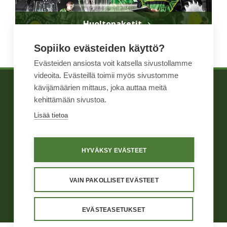
Huoltopaketit
Sopiiko evästeiden käyttö?
Evästeiden ansiosta voit katsella sivustollamme
videoita. Evästeillä toimii myös sivustomme
kävijämäärien mittaus, joka auttaa meitä
TIETOA MEISTÄ
WIHURI TEKNINEN
kehittämään sivustoa.
TUOTTEET
KAUPPA
Lisää tietoa
YHTEYSTIEDOT
HYVÄKSY EVÄSTEET
Yleiset ehdot
Näin me toimimme
Väärinkäytösten ilmoituskanava
Tietosuoja
Käyttöehdot
VAIN PAKOLLISET EVÄSTEET
Evästeasetukset
EVÄSTEASETUKSET