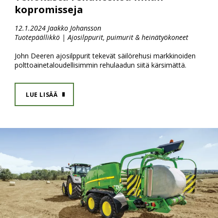
kopromisseja
12.1.2024 Jaakko Johansson
Tuotepäällikkö | Ajosilppurit, puimurit & heinätyökoneet
John Deeren ajosilppurit tekevät säilörehusi markkinoiden
polttoainetaloudellisimmin rehulaadun siitä kärsimättä.
LUE LISÄÄ