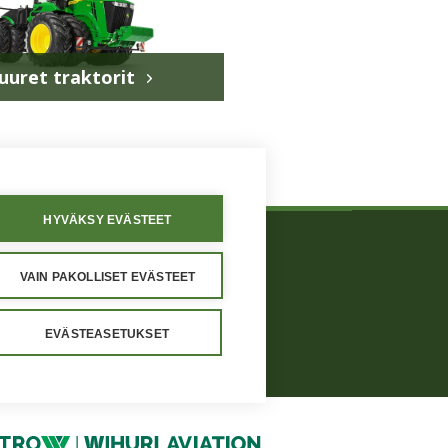
uuret traktorit
HYVÄKSY EVÄSTEET
VAIN PAKOLLISET EVÄSTEET
västeasetukset
EVÄSTEASETUKSET