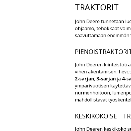
TRAKTORIT
John Deere tunnetaan luo
ohjaamo, tehokkaat voima
saavuttamaan enemmän vä
PIENOISTRAKTORI
John Deeren kiinteistötra
viherrakentamisen, hevost
2-sarjan
,
3-sarjan
ja
4-s
ympärivuotisen käytettäv
nurmenhoitoon, lumenpoist
mahdollistavat työskentel
KESKIKOKOISET T
John Deeren keskikokoise