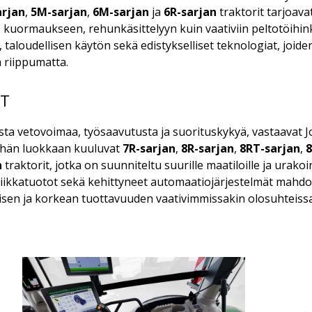
arjan
,
5M-sarjan
,
6M-sarjan
ja
6R-sarjan
traktorit tarjoavat
in, kuormaukseen, rehunkäsittelyyn kuin vaativiin peltotöihin
taloudellisen käytön sekä edistykselliset teknologiat, joide
 riippumatta.
IT
ista vetovoimaa, työsaavutusta ja suorituskykyä, vastaavat
ähän luokkaan kuuluvat
7R-sarjan
,
8R-sarjan
,
8RT-sarjan
,
8
n
traktorit, jotka on suunniteltu suurille maatiloille ja urak
liikkatuotot sekä kehittyneet automaatiojärjestelmät mahdol
sen ja korkean tuottavuuden vaativimmissakin olosuhteissa