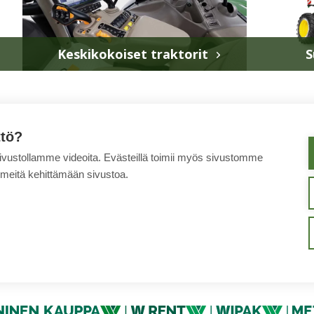
Keskikokoiset traktorit
S
ttö?
sivustollamme videoita. Evästeillä toimii myös sivustomme
 meitä kehittämään sivustoa.
TIETOA MEISTÄ
TUOTTEET
YHTEYSTIEDOT
WIHURI TEKNINEN KAUPPA
äin me toimimme
Väärinkäytösten ilmoituskanava
Tietosuoja
Käyttöehdot
E