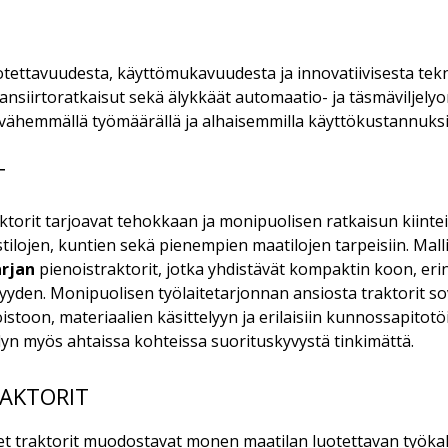
tettavuudesta, käyttömukavuudesta ja innovatiivisesta te
nsiirtoratkaisut sekä älykkäät automaatio- ja täsmäviljely
hemmällä työmäärällä ja alhaisemmilla käyttökustannuksil
T
ktorit tarjoavat tehokkaan ja monipuolisen ratkaisun kiinte
ilojen, kuntien sekä pienempien maatilojen tarpeisiin. Mal
arjan
pienoistraktorit, jotka yhdistävät kompaktin koon, er
yyden. Monipuolisen työlaitetarjonnan ansiosta traktorit 
oon, materiaalien käsittelyyn ja erilaisiin kunnossapitotö
yn myös ahtaissa kohteissa suorituskyvystä tinkimättä.
RAKTORIT
t traktorit muodostavat monen maatilan luotettavan työka