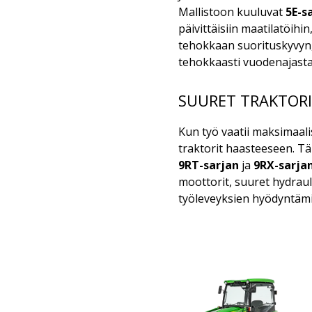
Mallistoon kuuluvat
5E-s
päivittäisiin maatilatöih
tehokkaan suorituskyvyn, 
tehokkaasti vuodenajasta
SUURET TRAKTOR
Kun työ vaatii maksimaal
traktorit haasteeseen. T
9RT-sarjan
ja
9RX-sarja
moottorit, suuret hydrau
työleveyksien hyödyntämi