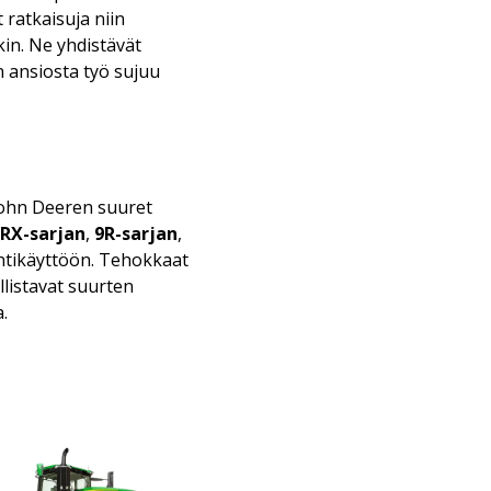
 ratkaisuja niin
kin. Ne yhdistävät
n ansiosta työ sujuu
 John Deeren suuret
RX-sarjan
,
9R-sarjan
,
ointikäyttöön. Tehokkaat
listavat suurten
.