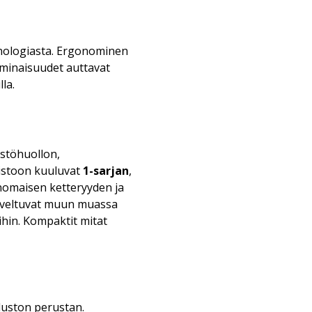
knologiasta. Ergonominen
ominaisuudet auttavat
la.
istöhuollon,
listoon kuuluvat
1-sarjan
,
inomaisen ketteryyden ja
soveltuvat muun muassa
ihin. Kompaktit mitat
luston perustan.