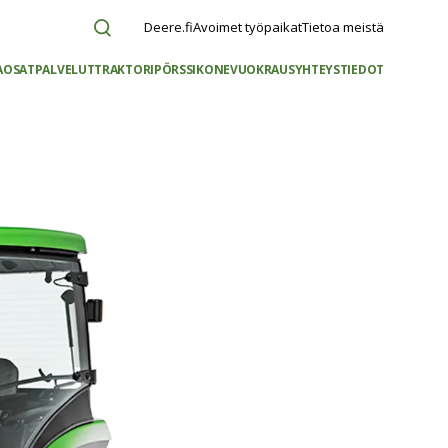
Deere.fi
Avoimet työpaikat
Tietoa meistä
AOSAT
PALVELUT
TRAKTORIPÖRSSI
KONEVUOKRAUS
YHTEYSTIEDOT