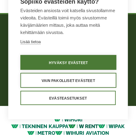
Sopiiko evästeiden käyttö?
Evästeiden ansiosta voit katsella sivustollamme
videoita. Evästeillä toimii myös sivustomme
kävijämäärien mittaus, joka auttaa meitä
TIETOA MEISTÄ
WIHURI TEKNINEN
kehittämään sivustoa.
TUOTTEET
KAUPPA
Lisää tietoa
YHTEYSTIEDOT
HYVÄKSY EVÄSTEET
Yleiset ehdot
Näin me toimimme
Väärinkäytösten ilmoituskanava
Tietosuoja
Käyttöehdot
VAIN PAKOLLISET EVÄSTEET
Evästeasetukset
EVÄSTEASETUKSET