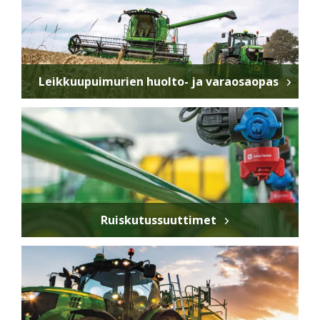
Leikkuupuimurien huolto- ja varaosaopas
Ruiskutussuuttimet