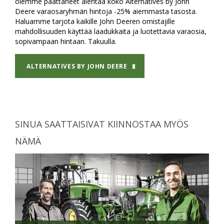
olemme päättäneet alentaa koko Alternatives by John
Deere varaosaryhmän hintoja -25% aiemmasta tasosta.
Haluamme tarjota kaikille John Deeren omistajille
mahdollisuuden käyttää laadukkaita ja luotettavia varaosia,
sopivampaan hintaan. Takuulla.
ALTERNATIVES BY JOHN DEERE
SINUA SAATTAISIVAT KIINNOSTAA MYÖS
NÄMÄ