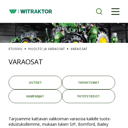
Siirry
pääsisältöön
ETUSIVU
HUOLTO JA VARAOSAT
VARAOSAT
VARAOSAT
UUTISET
TAPAHTUMAT
KAMPANJAT
YHTEYSTIEDOT
Tarjoamme kattavan valikoiman varaosia kaikille tuote-
edustuksillemme, mukaan lukien SIP, Bomford, Bailey