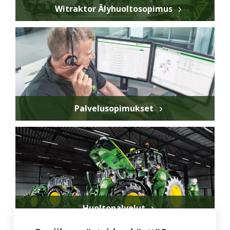
Witraktor Älyhuoltosopimus
Palvelusopimukset
Huoltopalvelut