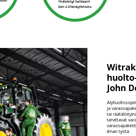
Witrak
huolto
John D
Älyhuoltosopim
ja varaosapake
tai räätälöityin
tarvittavat va
varaosapaketit 
ilman työtä.