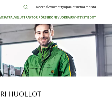
Deere.fi
Avoimet työpaikat
Tietoa meistä
AOSAT
PALVELUT
TRAKTORIPÖRSSI
KONEVUOKRAUS
YHTEYSTIEDOT
ORI HUOLLOT