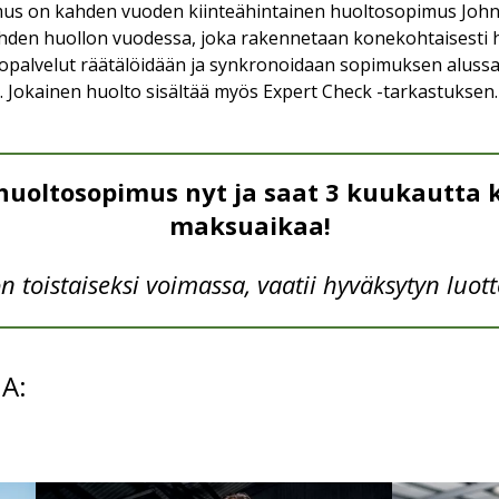
us on kahden vuoden kiinteähintainen huoltosopimus John D
hden huollon vuodessa, joka rakennetaan konekohtaisesti h
opalvelut räätälöidään ja synkronoidaan sopimuksen aluss
. Jokainen huolto sisältää myös Expert Check -tarkastuksen.
yhuoltosopimus nyt ja saat 3 kuukautta 
maksuaikaa!
 toistaiseksi voimassa, vaatii hyväksytyn luot
A: