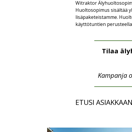
Witraktor Älyhuoltosopim
Huoltosopimus sisältää y
lisäpaketeistamme. Huolt
käyttötuntien perusteella
Tilaa äl
Kampanja on
ETUSI ASIAKKAAN