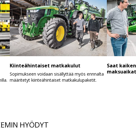
Kiinteähintaiset matkakulut
Saat kaiken
maksuaikata
Sopimukseen voidaan sisällyttää myös ennnalta
lla.
määritetyt kiinteähintaiset matkakulupaketit.
EEMIN HYÖDYT