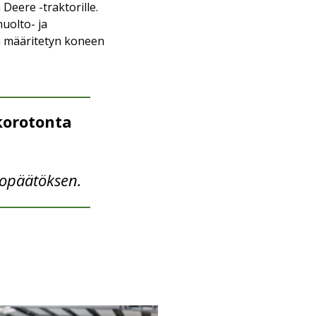
eere -traktorille.
uolto- ja
a määritetyn koneen
korotonta
topäätöksen.