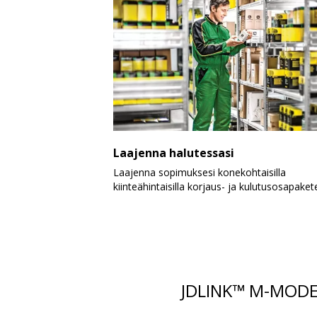
Laajenna halutessasi
Laajenna sopimuksesi konekohtaisilla
kiinteähintaisilla korjaus- ja kulutusosapaketei
JDLINK™ M-MOD