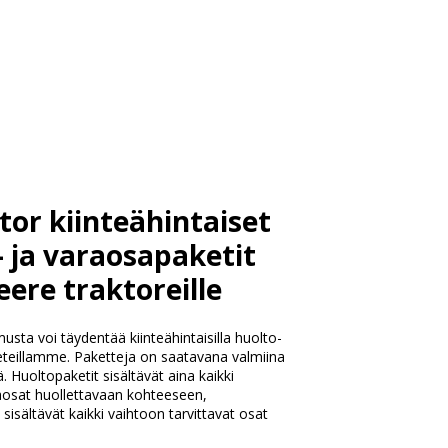
tor kiinteähintaiset
- ja varaosapaketit
eere traktoreille
usta voi täydentää kiinteähintaisilla huolto-
teillamme. Paketteja on saatavana valmiina
ä. Huoltopaketit sisältävät aina kaikki
raosat huollettavaan kohteeseen,
sisältävät kaikki vaihtoon tarvittavat osat