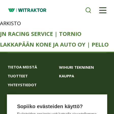
Siirry
pääsisältöön
ARKISTO
JN RACING SERVICE | TORNIO
LAKKAPÄÄN KONE JA AUTO OY | PELLO
TIETOA MEISTÄ
WIHURI TEKNINEN
TUOTTEET
KAUPPA
YHTEYSTIEDOT
Yleiset ehdot
Näin me toimimme
Sopiiko evästeiden käyttö?
Väärinkäytösten ilmoituskanava
Tietosuoja
Käyttöehdot
Evästeiden ansiosta voit katsella sivustollamme