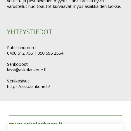
voitelu- ja pesuaineiden myynti. Tarvittaessa hyvin
varustellut huoltoautot kurvaavat myös asiakkaiden luokse.
YHTEYSTIEDOT
Puhelinnumero
0400 512 756 | 050 595 2554
Sähköposti
lassi@askolankone.fi
Verkkosivut
https://askolankone.fi/
www.askolankone.fi