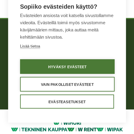
Sopiiko evästeiden käyttö?
Evästeiden ansiosta voit katsella sivustollamme
videoita. Evästeillä toimii myös sivustomme
kävijämäärien mittaus, joka auttaa meitä
TIETOA MEISTÄ
WIHURI TEKNINEN
kehittämään sivustoa.
TUOTTEET
KAUPPA
Lisää tietoa
YHTEYSTIEDOT
HYVÄKSY EVÄSTEET
Yleiset ehdot
Näin me toimimme
Väärinkäytösten ilmoituskanava
Tietosuoja
Käyttöehdot
VAIN PAKOLLISET EVÄSTEET
Evästeasetukset
EVÄSTEASETUKSET