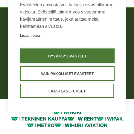
Evästeiden ansiosta voit katsella sivustollamme
videoita. Evästeillä toimii myös sivustomme
kävijämäärien mittaus, joka auttaa meitä
TIETOA MEISTÄ
WIHURI TEKNINEN
kehittämään sivustoa.
TUOTTEET
KAUPPA
Lisää tietoa
YHTEYSTIEDOT
HYVÄKSY EVÄSTEET
Yleiset ehdot
Näin me toimimme
Väärinkäytösten ilmoituskanava
Tietosuoja
Käyttöehdot
VAIN PAKOLLISET EVÄSTEET
Evästeasetukset
EVÄSTEASETUKSET