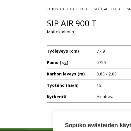
ETUSIVU
TUOTTEET
SIP-TYÖLAITTEET
SIP-
SIP AIR 900 T
Mattokarhotin
Työleveys (cm)
7 - 9
Paino (kg)
5750
Karhon leveys (m)
0,80 - 2,00
Työteho (ha/h)
15
Kytkentä
Hinattava
Sopiiko evästeiden käy