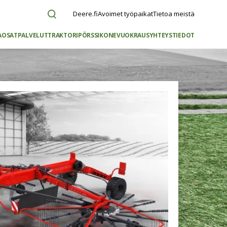
Deere.fi
Avoimet työpaikat
Tietoa meistä
AOSAT
PALVELUT
TRAKTORIPÖRSSI
KONEVUOKRAUS
YHTEYSTIEDOT