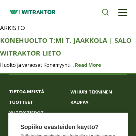
Siirry
pääsisältöön
ARKISTO
KONEHUOLTO T:MI T. JAAKKOLA | SALO
WITRAKTOR LIETO
Huolto ja varaosat Konemyynti…
Read More
TIETOA MEISTÄ
WIHURI TEKNINEN
TUOTTEET
KAUPPA
YHTEYSTIEDOT
Sopiiko evästeiden käyttö?
Yleiset ehdot
Näin me toimimme
Evästeiden ansiosta voit katsella sivustollamme