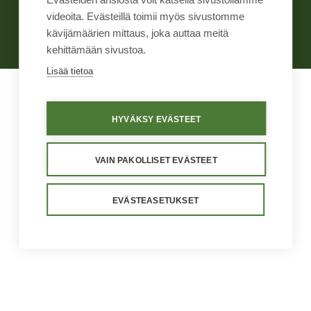
Väärinkäytösten ilmoituskanava
Tietosuoja
Käyttöehdot
videoita. Evästeillä toimii myös sivustomme
Evästeasetukset
kävijämäärien mittaus, joka auttaa meitä
kehittämään sivustoa.
Lisää tietoa
HYVÄKSY EVÄSTEET
VAIN PAKOLLISET EVÄSTEET
EVÄSTEASETUKSET