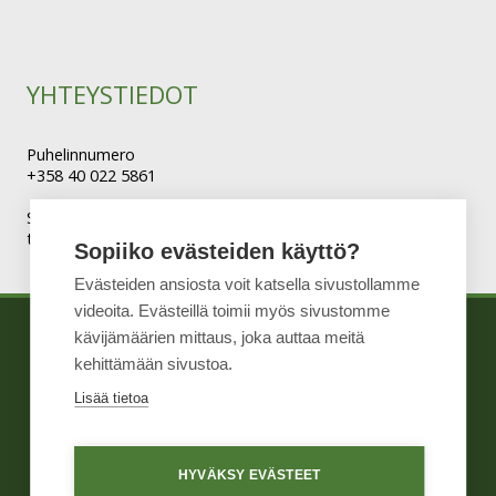
YHTEYSTIEDOT
Puhelinnumero
+358 40 022 5861
Sähköposti
tuomo.jaakkola@salo.salonseutu.fi
Sopiiko evästeiden käyttö?
Evästeiden ansiosta voit katsella sivustollamme
videoita. Evästeillä toimii myös sivustomme
kävijämäärien mittaus, joka auttaa meitä
TIETOA MEISTÄ
WIHURI TEKNINEN
kehittämään sivustoa.
TUOTTEET
KAUPPA
Lisää tietoa
YHTEYSTIEDOT
HYVÄKSY EVÄSTEET