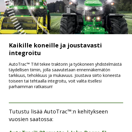
Kaikille koneille ja joustavasti
integroitu
AutoTrac™ TIM tekee traktorin ja työkoneen yhdistelmästä
täydellisen tiimin, jolla saavutetaan ennennäkemätön
tarkkuus, tehokkuus ja mukavuus. Joustava siirto koneesta
toiseen tai tehtaalla integroitu, voit valita itsellesi
parhaimman ratkaisun!
Tutustu lisää AutoTrac™:n kehitykseen
vuosien saatossa: