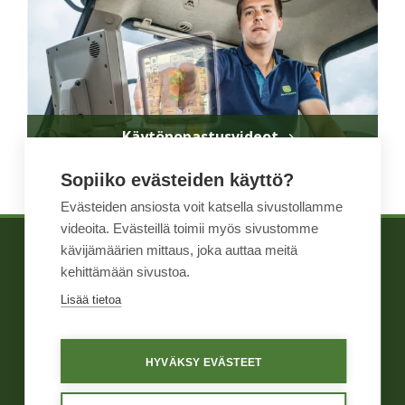
Käytönopastusvideot
Sopiiko evästeiden käyttö?
Evästeiden ansiosta voit katsella sivustollamme
videoita. Evästeillä toimii myös sivustomme
kävijämäärien mittaus, joka auttaa meitä
TIETOA MEISTÄ
WIHURI TEKNINEN
kehittämään sivustoa.
TUOTTEET
KAUPPA
Lisää tietoa
YHTEYSTIEDOT
HYVÄKSY EVÄSTEET
Yleiset ehdot
Näin me toimimme