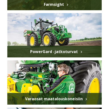
Farmsight
PowerGard -jatkoturvat
Varaosat maatalouskoneisiin