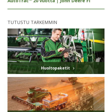
AutoTrac™ 20 vuotta | John Deere FI
TUTUSTU TARKEMMIN
Huoltopaketit