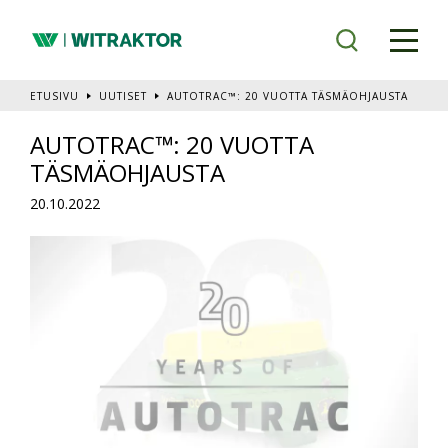
Siirry
pääsisältöön
ETUSIVU
UUTISET
AUTOTRAC™: 20 VUOTTA TÄSMÄOHJAUSTA
AUTOTRAC™: 20 VUOTTA
TÄSMÄOHJAUSTA
20.10.2022